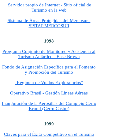
Servidor propio de Internet - Sitio oficial de
Turismo en la web
Sistema de Áreas Protegidas del Mercosur -
SISTAP MERCOSUR
1998
Programa Conjunto de Monitoreo y Asistencia al
Turismo Antártico - Base Brown
Fondo de Asignación Específica para el Fomento
y Promoción del Turismo
“Régimen de Vuelos Exploratorios”
Operativo Brasil - Gestión Líneas Aéreas
Inauguración de la Aerosillas del Complejo Cerro
Krund (Cerro Castor)
1999
Claves para el Éxito Competitivo en el Turismo