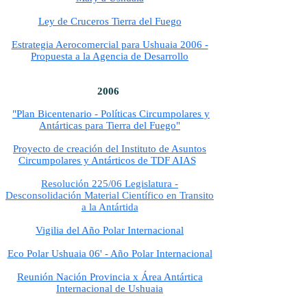
Ley de Cruceros Tierra del Fuego
Estrategia Aerocomercial para Ushuaia 2006 -
Propuesta a la Agencia de Desarrollo
2006
"Plan Bicentenario - Políticas Circumpolares y
Antárticas para Tierra del Fuego"
Proyecto de creación del Instituto de Asuntos
Circumpolares y Antárticos de TDF AIAS
R
esolución 225/06 Legislatura -
Desconsolidación Material Científico en Transito
a la Antárti
da
Vigilia del Año Polar Internacional
Eco Polar Ushuaia 06' - Año Polar Internacional
Reunión Nación Provincia x Área Antártica
Internacional de Ushuaia