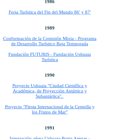
1986
Feria Turística del Fin del Mundo 86' y 87'
1989
Conformación de la Comisión Mixta - Programa
de Desarrollo Turístico Baja Temporada​
Fundación FUTURIS - Fundación Ushuaia
Turística
1990
Proyecto Ushuaia "Ciudad Científica y
Académica, de Proyección Antártica y
Subantártica".
Proyecto "Fiesta Internacional de la Centolla y
los Frutos de Mar"
1991
Integración aérea Ushuaia-Punta Arenas -