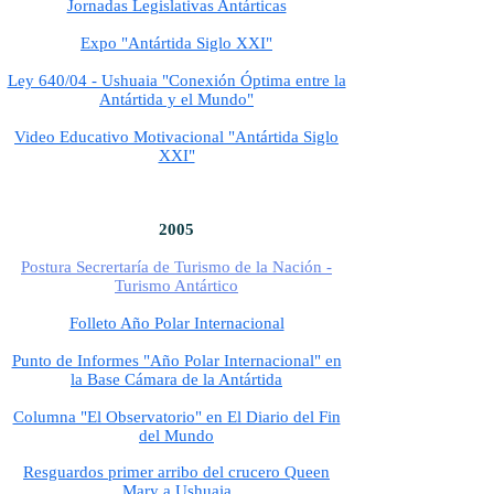
Jornadas Legislativas Antárticas
Expo "Antártida Siglo XXI"
Ley 640/04 - Ushuaia "Conexión Óptima entre la
Antártida y el Mundo"
Video Educativo Motivacional "Antártida Siglo
XXI"
2005
Postura Secrertaría de Turismo de la Nación -
Turismo Antártico
Folleto Año Polar Internacional
Punto de Informes "Año Polar Internacional" en
la Base Cámara de la Antártida
Columna "El Observatorio" en El Diario del Fin
del Mundo
Resguardos primer arribo del crucero Queen
Mary a Ushuaia