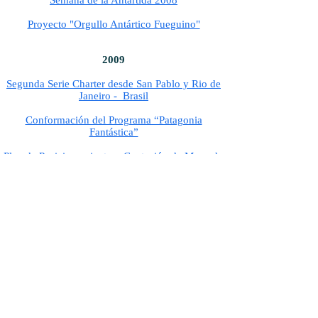
Semana de la Antártida 2008
Proyecto "Orgullo Antártico Fueguino"
2009
Segunda Serie Charter desde San Pablo y Rio de
Janeiro - Brasil
Conformación del Programa “Patagonia
Fantástica”
Plan de Posicionamiento y Captación de Mercado
de Sudáfrica
Carpeta Informe para reunión Ciudades Puerta de
entrada a la Antártida
Semana de la Antártida 2009
2010
Tercera Serie Charter dese Curitiba - Porto Alegre
y San Pablo - Brasil