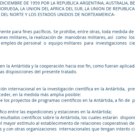
ICIEMBRE DE 1959 POR LA REPUBLICA ARGENTINA, AUSTRALIA, BEL
ORUEGA, LA UNION DEL AFRICA DEL SUR, LA UNION DE REPUBLICAS
 DEL NORTE Y LOS ESTADOS UNIDOS DE NORTEAMERICA-
amente para fines pacíficos. Se prohíbe, entre otras, toda medida de 
ciones militares, la realización de maniobras militares, así como 
l empleo de personal o equipo militares para investigaciones cien
a en la Antártida y la cooperación hacia ese fin, como fueran aplica
las disposiciones del presente tratado.
ón internacional en la investigación científica en la Antártida, prev
proceder, en la medida más amplia posible:
e los proyectos de programas científicos en la Antártida, a fin de
fico entre las expediciones y estaciones en la Antártida;
resultados científicos sobre la Antártida, los cuales estarán disp
á el mayor estímulo al establecimiento de relaciones cooperativas d
 y con otras organizaciones internacionales que tengan interés cien