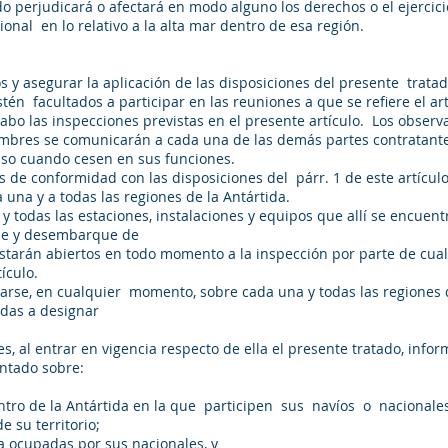
do perjudicará o afectará en modo alguno los derechos o el ejercic
nal en lo relativo a la alta mar dentro de esa región.
os y asegurar la aplicación de las disposiciones del presente trata
én facultados a participar en las reuniones a que se refiere el art
abo las inspecciones previstas en el presente artículo. Los observ
ombres se comunicarán a cada una de las demás partes contratant
 aviso cuando cesen en sus funciones.
 de conformidad con las disposiciones del párr. 1 de este artícul
a una y a todas las regiones de la Antártida.
, y todas las estaciones, instalaciones y equipos que allí se encuent
ue y desembarque de
 estarán abiertos en todo momento a la inspección por parte de cu
tículo.
uarse, en cualquier momento, sobre cada una y todas las regiones d
adas a designar
s, al entrar en vigencia respecto de ella el presente tratado, infor
lantado sobre:
entro de la Antártida en la que participen sus navíos o nacionales
e su territorio;
rtida ocupadas por sus nacionales, y