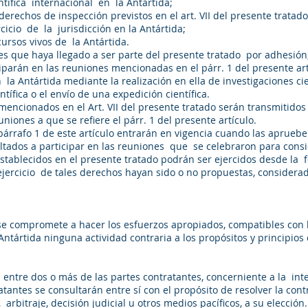
científica internacional en la Antártida;
 derechos de inspección previstos en el art. VII del presente tratado
ercicio de la jurisdicción en la Antártida;
ecursos vivos de la Antártida.
es que haya llegado a ser parte del presente tratado por adhesión,
parán en las reuniones mencionadas en el párr. 1 del presente art
a Antártida mediante la realización en ella de investigaciones cie
ífica o el envío de una expedición científica.
mencionados en el Art. VII del presente tratado serán transmitidos
euniones a que se refiere el párr. 1 del presente artículo.
árrafo 1 de este artículo entrarán en vigencia cuando las aprueb
ultados a participar en las reuniones que se celebraron para c
stablecidos en el presente tratado podrán ser ejercidos desde la f
 ejercicio de tales derechos hayan sido o no propuestas, consider
se compromete a hacer los esfuerzos apropiados, compatibles con l
 Antártida ninguna actividad contraria a los propósitos y principios
 entre dos o más de las partes contratantes, concerniente a la inte
atantes se consultarán entre sí con el propósito de resolver la cont
n, arbitraje, decisión judicial u otros medios pacíficos, a su el