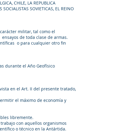
GICA, CHILE, LA REPUBLICA
 SOCIALISTAS SOVIETICAS, EL REINO
carácter militar, tal como el
los ensayos de toda clase de armas.
tíficas o para cualquier otro fin
das durante el Año Geofísico
ista en el Art. II del presente tratado,
 permitir el máximo de economía y
onibles libremente.
e trabajo con aquellos organismos
tífico o técnico en la Antártida.