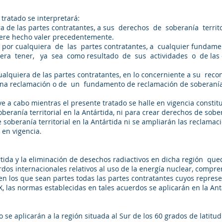
tratado se interpretará:
a de las partes contratantes, a sus derechos de soberanía terri
biere hecho valer precedentemente.
por cualquiera de las partes contratantes, a cualquier fundam
iera tener, ya sea como resultado de sus actividades o de las d
cualquiera de las partes contratantes, en lo concerniente a su rec
 una reclamación o de un fundamento de reclamación de soberanía t
eve a cabo mientras el presente tratado se halle en vigencia consti
eranía territorial en la Antártida, ni para crear derechos de sob
soberanía territorial en la Antártida ni se ampliarán las reclamac
 en vigencia.
tártida y la eliminación de desechos radiactivos en dicha regi
dos internacionales relativos al uso de la energía nuclear, compre
en los que sean partes todas las partes contratantes cuyos represe
IX, las normas establecidas en tales acuerdos se aplicarán en la Ant
 se aplicarán a la región situada al Sur de los 60 grados de latitud