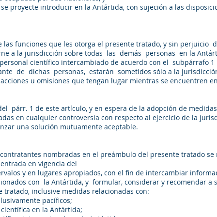
se proyecte introducir en la Antártida, con sujeción a las disposicio
o de las funciones que les otorga el presente tratado, y sin perjuicio
erne a la jurisdicción sobre todas las demás personas en la Antár
el personal científico intercambiado de acuerdo con el subpárrafo 1
e de dichas personas, estarán sometidos sólo a la jurisdicción 
s acciones u omisiones que tengan lugar mientras se encuentren en l
s del párr. 1 de este artículo, y en espera de la adopción de medid
cadas en cualquier controversia con respecto al ejercicio de la juris
anzar una solución mutuamente aceptable.
 contratantes nombradas en el preámbulo del presente tratado se
entrada en vigencia del
tervalos y en lugares apropiados, con el fin de intercambiar infor
cionados con la Antártida, y formular, considerar y recomendar a
nte tratado, inclusive medidas relacionadas con:
clusivamente pacíficos;
n científica en la Antártida;