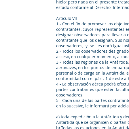
hielo; pero nada en el presente trata
estado conforme al Derecho Internacio
Artículo VII
1.- Con el fin de promover los objetiv
contratantes, cuyos representantes est
designar observadores para llevar a c
contratante que los designan. Sus n
observadores, y se les dará igual
2.- Todos los observadores designados
acceso, en cualquier momento, a cad
3.- Todas las regiones de la Antártida
aeronaves, en los puntos de embarq
personal o de carga en la Antártida,
conformidad con el párr. 1 de este ar
4.- La observación aérea podrá efect
partes contratantes que estén facult
observadores.
5.- Cada una de las partes contratante
en lo sucesivo, le informará por ade
a) toda expedición a la Antártida y d
Antártida que se organicen o partan d
b) Todas las estaciones en la Antá