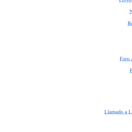
N
Re
Foro 
P
Llamado a 