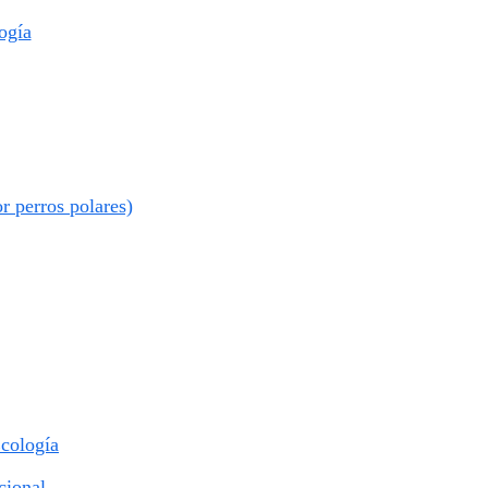
ogía
r perros polares)
Ecología
cional