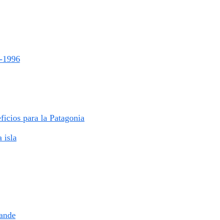
2-1996
icios para la Patagonia
 isla
rande