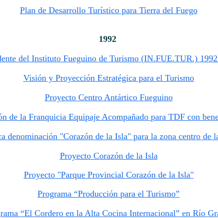
Plan de Desarrollo Turístico para Tierra del Fuego
1992
dente del Instituto Fueguino de Turismo (IN.FUE.TUR.) 199
Visión y Proyección Estratégica para el Turismo
Proyecto Centro Antártico Fueguino
ón de la Franquicia Equipaje Acompañado para TDF con benef
a denominación "Corazón de la Isla" para la zona centro de la
Proyecto Corazón de la Isla
Proyecto "Parque Provincial Corazón de la Isla"
Programa “Producción para el Turismo”
rama “El Cordero en la Alta Cocina Internacional” en Río G