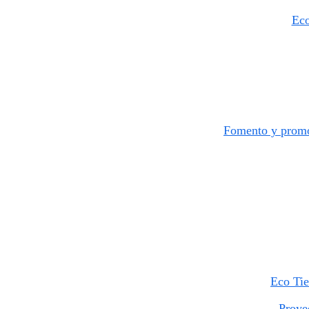
​
Eco
Fomento y promoc
Eco Tie
Proye