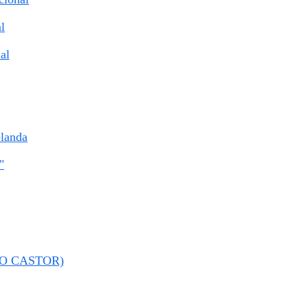
l
al
elanda
"
RRO CASTOR)