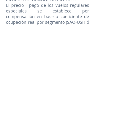
El precio - pago de los vuelos regulares
especiales se establece por
compensación en base a coeficiente de
ocupación real por segmento (SAO-USH ó
USH-SAO) de cada vuelo, (según Tabla
Anexa A con valores para cada segmento)
que será abonado en moneda dólares
estadounidenses (USD) y según se detalla
en cronograma adjunto al presente
contrato (Anexo I).
A la compensación resultante de lo
anterior se aplicará una reducción en
base a coeficiente de ocupación real por
segmento (BUE-USH ó USH-BUE) de cada
vuelo, (según Tabla Anexa B con valores
para cada segmento) también expresado
en dólares estadounidenses (USD).
El pago se realizara el día anterior a cada
vuelo en base a la ocupación prevista en
ese momento, produciéndose el ajuste a
la ocupación real post-salida para el
siguiente vuelo. El ajuste del ultimo vuelo
se realizara 24 hs posteriores a la salida