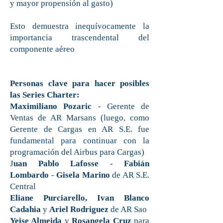
y mayor propensión al gasto)
Esto demuestra inequívocamente la
importancia trascendental del
componente aéreo
Personas clave para hacer posibles
las Series Charter:
Maximiliano Pozaric
- Gerente de
Ventas de AR Marsans (luego, como
Gerente de Cargas en AR S.E. fue
fundamental para continuar con la
programación del Airbus para Cargas)
J
uan Pablo Lafosse
-
Fabián
Lombardo
-
Gisela Marino
de AR S.E.
Central
Eliane Purciarello, Ivan Blanco
Cadahia
y
Ariel Rodriguez
de AR Sao
Yeise Almeida
y
Rosangela Cruz
para